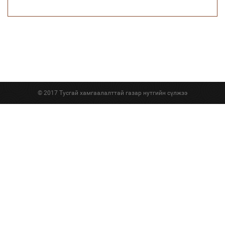
© 2017 Тусгай хамгаалалттай газар нутгийн сүлжээ