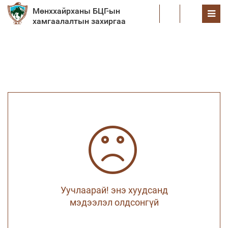
Мөнххайрханы БЦГ-ын
EN
хамгаалалтын захиргаа
Уучлаарай! энэ хуудсанд
мэдээлэл олдсонгүй