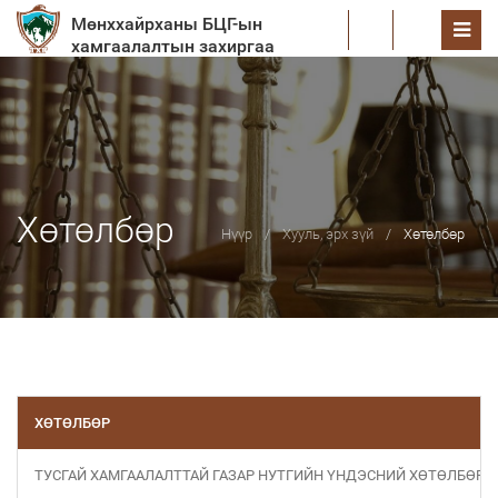
Мөнххайрханы БЦГ-ын
EN
хамгаалалтын захиргаа
Хөтөлбөр
Нүүр
Хууль, эрх зүй
Хөтөлбөр
ХӨТӨЛБӨР
ТУСГАЙ ХАМГААЛАЛТТАЙ ГАЗАР НУТГИЙН ҮНДЭСНИЙ ХӨТӨЛБӨР