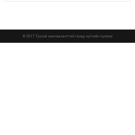
© 2017 Тусгай хамгаалалттай газар нутгийн сүлжээ