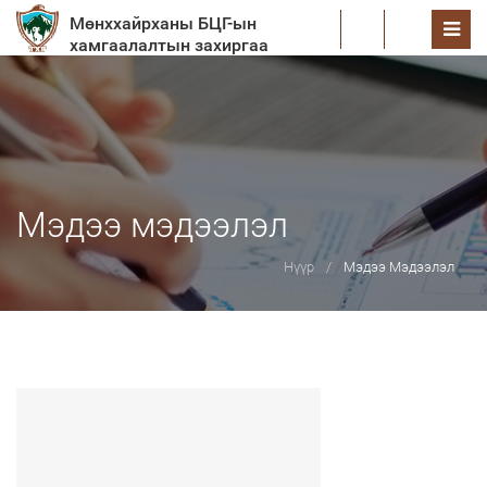
Мөнххайрханы БЦГ-ын
EN
хамгаалалтын захиргаа
Мэдээ мэдээлэл
Нүүр
Мэдээ Мэдээлэл