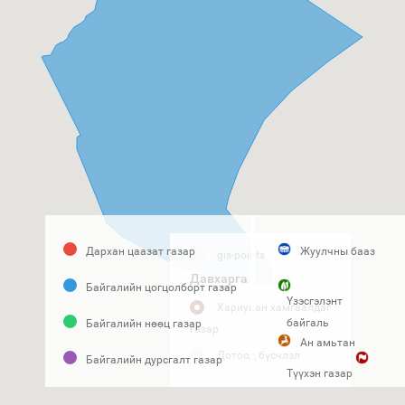
Дархан цаазат газар
Жуулчны бааз
gis-points
Давхарга
Байгалийн цогцолборт газар
Үзэсгэлэнт
Хариуцан хамгаалдаг
байгаль
Байгалийн нөөц газар
газар
Ан амьтан
Дотоод бүсчлэл
Байгалийн дурсгалт газар
Түүхэн газар