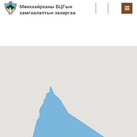
Мөнххайрханы БЦГ-ын
EN
хамгаалалтын захиргаа